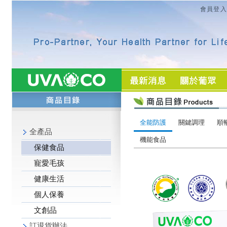
會員登入
全能防護
關鍵調理
順
全產品
機能食品
保健食品
寵愛毛孩
健康生活
個人保養
文創品
訂退貨辦法