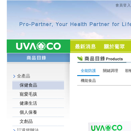
會員登入
全能防護
關鍵調理
順
全產品
機能食品
保健食品
寵愛毛孩
健康生活
個人保養
文創品
訂退貨辦法