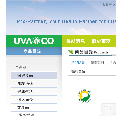
會員登入
全能防護
關鍵調理
順
全產品
機能食品
保健食品
寵愛毛孩
健康生活
個人保養
文創品
訂退貨辦法