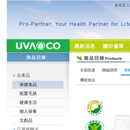
會員登入
全能防護
關鍵調理
順
全產品
機能食品
保健食品
寵愛毛孩
健康生活
個人保養
文創品
訂退貨辦法