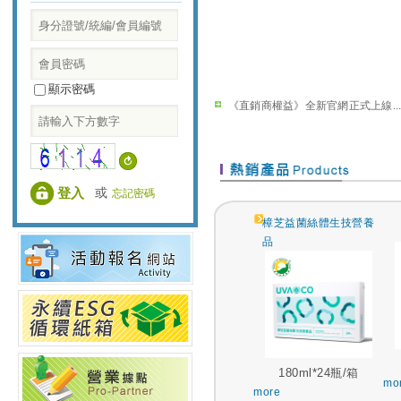
顯示密碼
《直銷商權益》全新官網正式上線..
或
忘記密碼
樟芝益菌絲體生技營養
品
180ml*24瓶/箱
mo
more