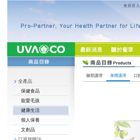
會員登入
臉部護理
身體護理
口
全產品
保健食品
寵愛毛孩
健康生活
個人保養
文創品
訂退貨辦法