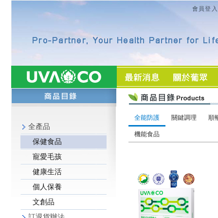
會員登入
全能防護
關鍵調理
順
全產品
機能食品
保健食品
寵愛毛孩
健康生活
個人保養
文創品
訂退貨辦法