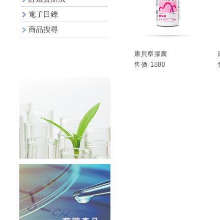
電子目錄
商品搜尋
康貝寧膠囊
售價
1880
: